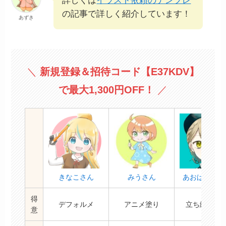
詳しくは
イラスト依頼のテンプレ
の記事で詳しく紹介しています！
あずき
＼
新規登録＆招待コード
【E37KDV】
で最大1,300円OFF！
／
きなこさん
みうさん
あおばそらさ
得
デフォルメ
アニメ塗り
立ち絵/IRIA
意