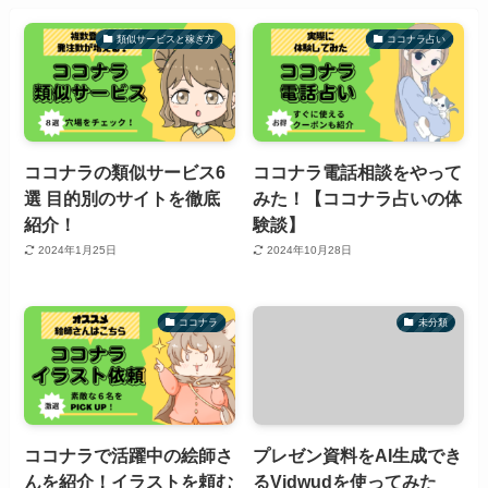
類似サービスと稼ぎ方
ココナラ占い
ココナラの類似サービス6
ココナラ電話相談をやって
選 目的別のサイトを徹底
みた！【ココナラ占いの体
紹介！
験談】
2024年1月25日
2024年10月28日
ココナラ
未分類
ココナラで活躍中の絵師さ
プレゼン資料をAI生成でき
んを紹介！イラストを頼む
るVidwudを使ってみた