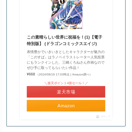
この素晴らしい世界に祝福を！(1)【電子
特別版】 (ドラゴンコミックスエイジ)
表情豊かでいきいきとしたキャラクターが魅力の
「このすば」はラノベイラストレーター人気投票
にもランクインした、三嶋くろねさん作画なので
ぜひ手に取ってもらいたい作品！
¥668
（2024/08/19 17:03時点 | Amazon調べ）
＼楽天ポイント4倍セール！／
楽天市場
Amazon
ポチップ