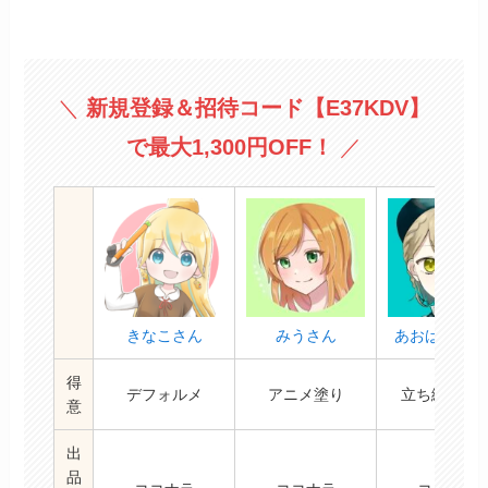
＼
新規登録＆招待コード
【E37KDV】
で最大1,300円OFF！
／
きなこさん
みうさん
あおばそらさ
得
デフォルメ
アニメ塗り
立ち絵/IRIA
意
出
品