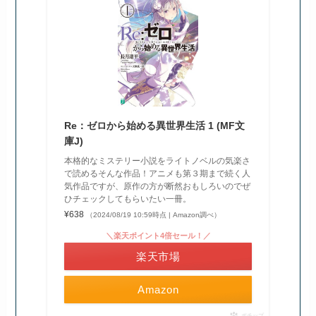
Re：ゼロから始める異世界生活 1 (MF文
庫J)
本格的なミステリー小説をライトノベルの気楽さ
で読めるそんな作品！アニメも第３期まで続く人
気作品ですが、原作の方が断然おもしろいのでぜ
ひチェックしてもらいたい一冊。
¥638
（2024/08/19 10:59時点 | Amazon調べ）
＼楽天ポイント4倍セール！／
楽天市場
Amazon
ポチップ