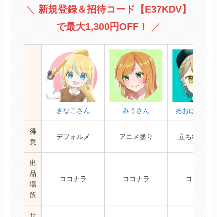
＼
新規登録＆招待コード
【E37KDV】
で最大1,300円OFF！
／
きなこさん
みうさん
あおばそらさ
得
デフォルメ
アニメ塗り
立ち絵/IRIA
意
出
品
ココナラ
ココナラ
ココナラ
場
所
サ