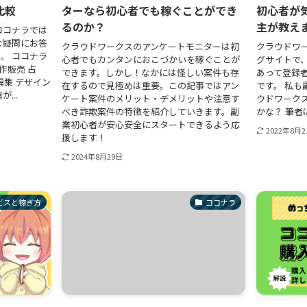
比較
ターなら初心者でも稼ぐことができ
初心者が
るのか？
主が教え
ココナラでは
な疑問にお答
クラウドワークスのアンケートモニターは初
クラウドワ
。 ココナラ
心者でもカンタンにおこづかいを稼ぐことが
グサイトで
作販売 占
できます。しかし！なかには怪しい案件も存
あって登録
編集 デザイン
在するので見極めは重要。この記事ではアン
です。 私
...
ケート案件のメリット・デメリットや注意す
ウドワーク
べき詐欺案件の特徴を紹介していきます。副
かな？ 筆者
業初心者が安心安全にスタートできるよう応
2022年8月2
援します！
2024年8月29日
ビスと稼ぎ方
ココナラ