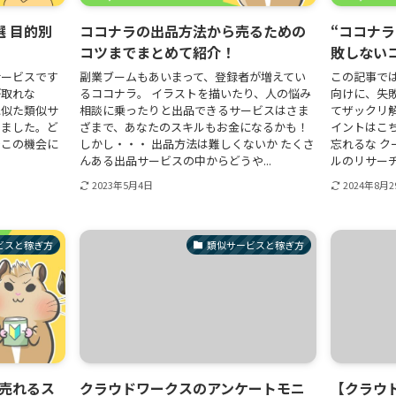
 目的別
ココナラの出品方法から売るための
“ココナ
コツまでまとめて紹介！
敗しない
サービスです
副業ブームもあいまって、登録者が増えてい
この記事で
が取れな
るココナラ。 イラストを描いたり、人の悩み
向けに、失
に似た類似サ
相談に乗ったりと出品できるサービスはさま
てザックリ
めました。ど
ざまで、あなたのスキルもお金になるかも！
イントはこ
でこの機会に
しかし・・・ 出品方法は難しくないか たくさ
忘れるな 
んある出品サービスの中からどうや...
ルのリサーチ
2023年5月4日
2024年8月2
ビスと稼ぎ方
類似サービスと稼ぎ方
売れるス
クラウドワークスのアンケートモニ
【クラウ