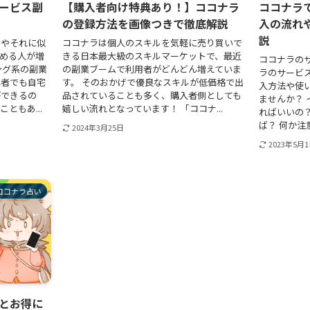
ービス副
【購入者向け特典あり！】ココナラ
ココナラ
】
の登録方法を画像つきで徹底解説
入の流れ
説
ラやそれに似
ココナラは個人のスキルを気軽に売り買いで
める人が増
きる日本最大級のスキルマーケットで、最近
ココナラの
ング系の副業
の副業ブームで利用者がどんどん増えていま
ラのサービ
心者でも自宅
す。 そのおかげで優良なスキルが低価格で出
入方法や使
ができるの
品されていることも多く、購入者側としても
ませんか？
ともあ...
嬉しい流れとなっています！ 「ココナ...
ればいいの
ば？ 何か注
2024年3月25日
2023年5月
ココナラ占い
とお得に