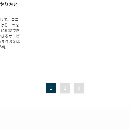
やり方と
けて、ココ
受けるコツを
りに相談でき
できるサービ
あまりお金は
...
1
2
3