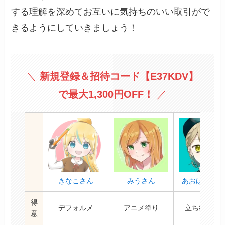
する理解を深めてお互いに気持ちのいい取引がで
きるようにしていきましょう！
＼
新規登録＆招待コード
【E37KDV】
で最大1,300円OFF！
／
きなこさん
みうさん
あおばそらさ
得
デフォルメ
アニメ塗り
立ち絵/IRIA
意