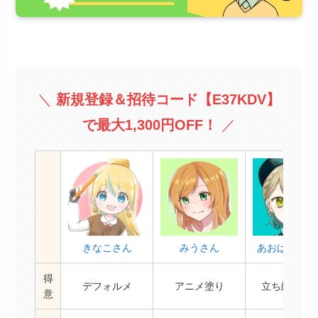
＼
新規登録＆招待コード
【E37KDV】
で最大1,300円OFF！
／
きなこさん
みうさん
あおばそらさ
得
デフォルメ
アニメ塗り
立ち絵/IRIA
意